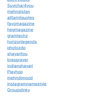
Suvichar4you
mehndistan
alltamilquotes
favomagazine
hegmagazine
gramtechz
horizonlegends
photozdp
shayaritou
bresprayer
indianshayari
Playhop
mehndimood
instagramnamestyle
Groupslinky