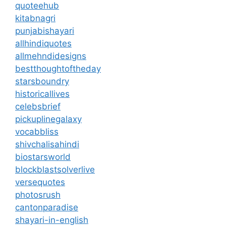
quoteehub
kitabnagri
punjabishayari
allhindiquotes
allmehndidesigns
bestthoughtoftheday
starsboundry
historicallives
celebsbrief
pickuplinegalaxy
vocabbliss
shivchalisahindi
biostarsworld
blockblastsolverlive
versequotes
photosrush
cantonparadise
shayari-in-english