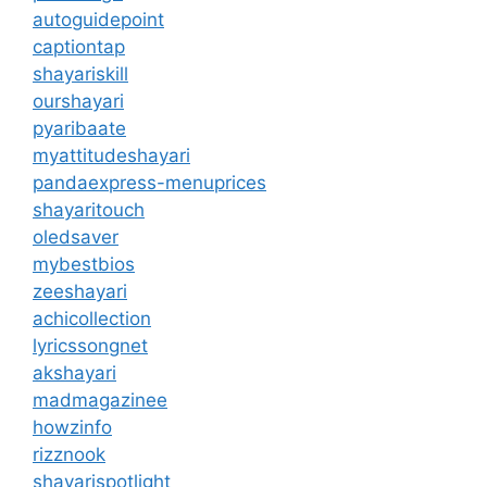
autoguidepoint
captiontap
shayariskill
ourshayari
pyaribaate
myattitudeshayari
pandaexpress-menuprices
shayaritouch
oledsaver
mybestbios
zeeshayari
achicollection
lyricssongnet
akshayari
madmagazinee
howzinfo
rizznook
shayarispotlight