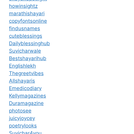
howinsightz
marathishayari
copyfontsonline
findusnames
cuteblessings
Dailyblessinghub
Suvicharwale
Bestshayarihub
Englishlekh
Thegreetvibes
Allshayaris
Emedicodiary
Kellymagazines
Duramagazine
photosee
juicyjoycey
poetrylooks
Suvichar4you