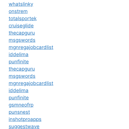
whatslinky
onstrem
totalsportek
cruiseglide
thecapguru
msgswords
mgnregajobcardlist
iddelima
punfinite
thecapguru
msgswords
mgnregajobcardlist
iddelima
punfinite
gsmneofrp
punsnest
inshotproapps
suggestwave