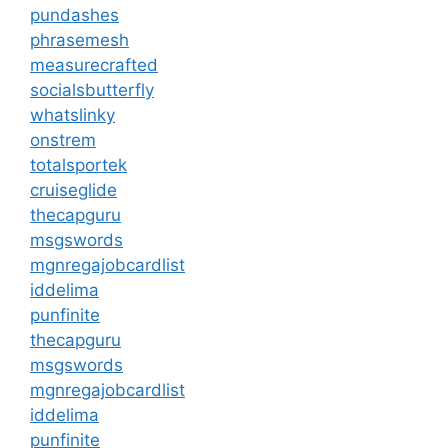
pundashes
phrasemesh
measurecrafted
socialsbutterfly
whatslinky
onstrem
totalsportek
cruiseglide
thecapguru
msgswords
mgnregajobcardlist
iddelima
punfinite
thecapguru
msgswords
mgnregajobcardlist
iddelima
punfinite