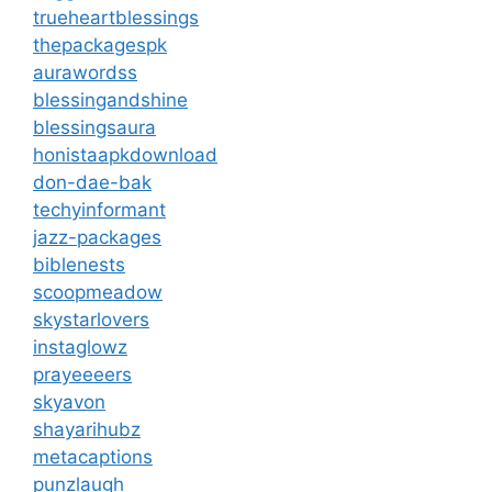
trueheartblessings
thepackagespk
aurawordss
blessingandshine
blessingsaura
honistaapkdownload
don-dae-bak
techyinformant
jazz-packages
biblenests
scoopmeadow
skystarlovers
instaglowz
prayeeeers
skyavon
shayarihubz
metacaptions
punzlaugh