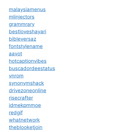
malaysiamenus
mlinjectors
grammrary
bestloveshayari
bibleversaz
fontstylename
aavot
hotcaptionvibes
buscadordeestatus
vnrom
synonymshack
drivezoneonline
risecrafter
idmekpmmoe
redgif
whatnetwork
theblooketjoin