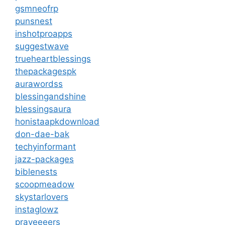
gsmneofrp
punsnest
inshotproapps
suggestwave
trueheartblessings
thepackagespk
aurawordss
blessingandshine
blessingsaura
honistaapkdownload
don-dae-bak
techyinformant
jazz-packages
biblenests
scoopmeadow
skystarlovers
instaglowz
prayeeeers