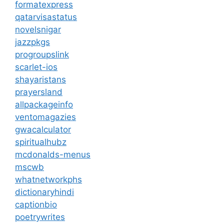
formatexpress
qatarvisastatus
novelsnigar
jazzpkgs
progroupslink
scarlet-ios
shayaristans
prayersland
allpackageinfo
ventomagazies
gwacalculator
spiritualhubz
mcdonalds-menus
mscwb
whatnetworkphs
dictionaryhindi
captionbio
poetrywrites