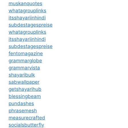
muskanquotes
whatagrouplinks
itsshayariinhindi
subdestagespreise
whatagrouplinks
itsshayariinhindi
subdestagespreise
fentomagazine
grammarglobe
grammarvista
shayaribulk
sabwallpaper
getshayarihub
blessingbeam
pundashes
phrasemesh
measurecrafted
socialsbutterfly