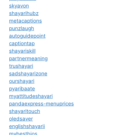
skyavon
shayarihubz
metacaptions
punzlaugh
autoguidepoint
captiontap
shayariskill
partnermeaning
trushayari
sadshayarizone
ourshayari
pyaribaate
myattitudeshayari
pandaexpress-menuprices
shayaritouch
oledsaver
englishshayarii
mybestbios