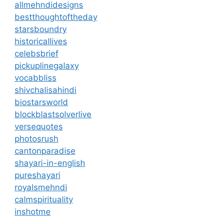
allmehndidesigns
bestthoughtoftheday
starsboundry
historicallives
celebsbrief
pickuplinegalaxy
vocabbliss
shivchalisahindi
biostarsworld
blockblastsolverlive
versequotes
photosrush
cantonparadise
shayari-in-english
pureshayari
royalsmehndi
calmspirituality
inshotme