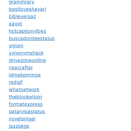
grammrary
bestloveshayari
bibleversaz
aavot
hotcaptionvibes
buscadordeestatus
vnrom
synonymshack
drivezoneonline
risecrafter
idmekpmmoe
redgif
whatnetwork
theblooketjoin
formatexpress
qatarvisastatus
novelsnigar
jazzpkgs