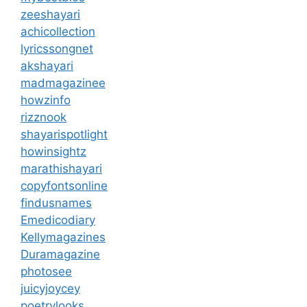
zeeshayari
achicollection
lyricssongnet
akshayari
madmagazinee
howzinfo
rizznook
shayarispotlight
howinsightz
marathishayari
copyfontsonline
findusnames
Emedicodiary
Kellymagazines
Duramagazine
photosee
juicyjoycey
poetrylooks