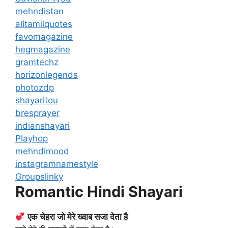
mehndistan
alltamilquotes
favomagazine
hegmagazine
gramtechz
horizonlegends
photozdp
shayaritou
bresprayer
indianshayari
Playhop
mehndimood
instagramnamestyle
Groupslinky
Romantic Hindi Shayari
एक चेहरा जो मेरे ख्वाब सजा देता है