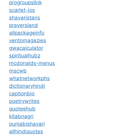
progroupslink
scarlet-ios
shayaristans
prayersland
allpackageinfo
ventomagazies
gwacalculator
spiritualhubz
mcdonalds-menus
mscwb
whatnetworkphs
dictionaryhindi
captionbio
poetrywrites
quoteehub
kitabnagri
punjabishayari
allhindiquotes