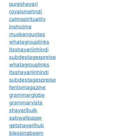
pureshayari
royalsmehndi
calmspirituality
inshotme
muskanquotes
whatagrouplinks
itsshayariinhindi
subdestagespreise
whatagrouplinks
itsshayariinhindi
subdestagespreise
fentomagazine
grammarglobe
grammarvista
shayaribulk
sabwallpaper
getshayarihub
blessingbeam